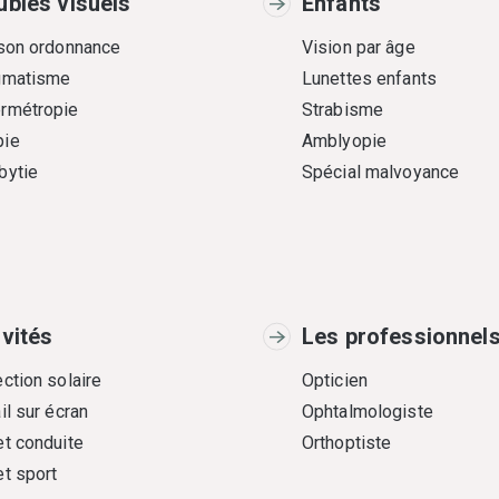
ubles visuels
Enfants
 son ordonnance
Vision par âge
gmatisme
Lunettes enfants
rmétropie
Strabisme
ie
Amblyopie
bytie
Spécial malvoyance
ivités
Les professionnel
ction solaire
Opticien
il sur écran
Ophtalmologiste
et conduite
Orthoptiste
et sport