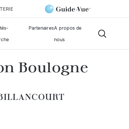
TERIE
rt
Centre de Vision Boulogne 92
tés-
Partenaires
A propos de
rche
nous
NS
ion Boulogne
 BILLANCOURT