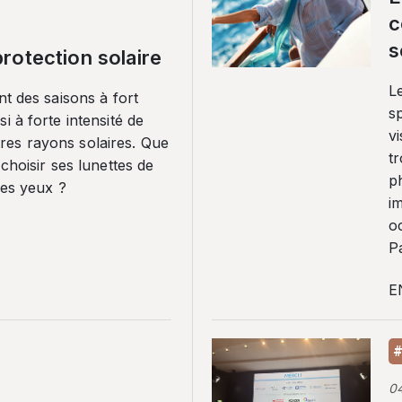
c
s
rotection solaire
Le
nt des saisons à fort
sp
i à forte intensité de
vi
es rayons solaires. Que
tr
 choisir ses lunettes de
p
ses yeux ?
i
o
Pa
E
#
0