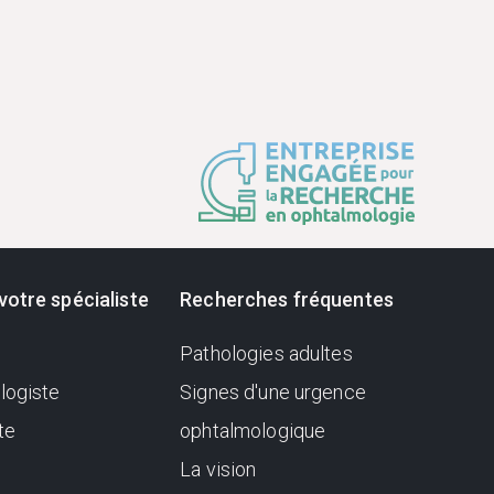
votre spécialiste
Recherches fréquentes
Pathologies adultes
logiste
Signes d'une urgence
te
ophtalmologique
La vision