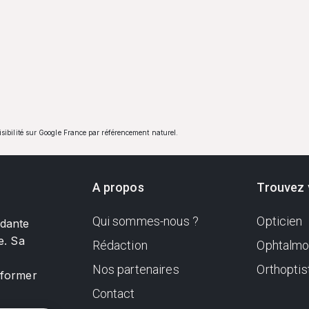
visibilité sur Google France par référencement naturel.
A propos
Trouvez 
Qui sommes-nous ?
Opticien
ndante
e. Sa
Rédaction
Ophtalmo
Nos partenaires
Orthoptis
nformer
Contact