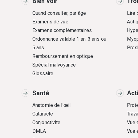
Bien voir
Tro
Quand consulter, par âge
Lire
Examens de vue
Asti
Examens complémentaires
Hype
Ordonnance valable 1 an, 3 ans ou
Myop
5 ans
Pres
Remboursement en optique
Spécial malvoyance
Glossaire
Santé
Act
Anatomie de l’œil
Prote
Cataracte
Trava
Conjonctivite
Vue 
DMLA
Vue 