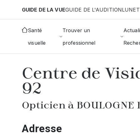
Aller au contenu principal
GUIDE DE LA VUE
GUIDE DE L'AUDITION
LUNET
Accueil
Choisir mon opticien
Boulogne-Billancou
Santé
Trouver un
Actuali
visuelle
professionnel
Reche
AFFICHER L'ANNUAIRE DES OPTICIE
Centre de Vis
92
Opticien à BOULOGNE
Adresse