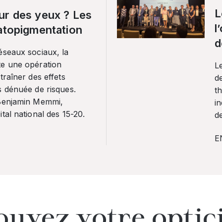
L
ur des yeux ? Les
l
ratopigmentation
d
éseaux sociaux, la
te une opération
L
traîner des effets
de
s dénuée de risques.
th
 Benjamin Memmi,
in
tal national des 15-20.
de
E
ouvez votre optic