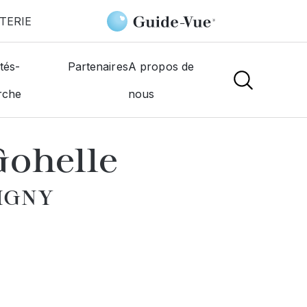
TERIE
tique de La Gohelle
tés-
Partenaires
A propos de
rche
nous
NS
Gohelle
TIGNY