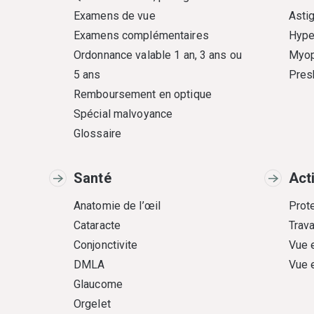
Examens de vue
Asti
Examens complémentaires
Hype
Ordonnance valable 1 an, 3 ans ou
Myop
5 ans
Pres
Remboursement en optique
Spécial malvoyance
Glossaire
Santé
Act
Anatomie de l’œil
Prote
Cataracte
Trava
Conjonctivite
Vue 
DMLA
Vue 
Glaucome
Orgelet