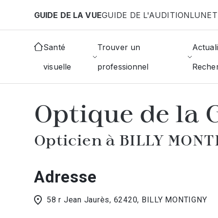
Aller au contenu principal
GUIDE DE LA VUE
GUIDE DE L'AUDITION
LUNET
Accueil
Choisir mon opticien
Billy-Montigny
Op
Santé
Trouver un
Actuali
visuelle
professionnel
Reche
AFFICHER L'ANNUAIRE DES OPTICIE
Optique de la 
Opticien à BILLY MON
Adresse
58 r Jean Jaurès, 62420, BILLY MONTIGNY