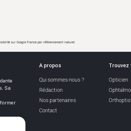
visibilité sur Google France par référencement naturel.
A propos
Trouvez 
Qui sommes-nous ?
Opticien
ndante
e. Sa
Rédaction
Ophtalmo
Nos partenaires
Orthoptis
nformer
Contact