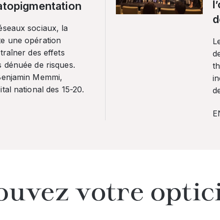
l
ratopigmentation
d
éseaux sociaux, la
te une opération
L
traîner des effets
de
s dénuée de risques.
th
 Benjamin Memmi,
in
tal national des 15-20.
de
E
ouvez votre optic