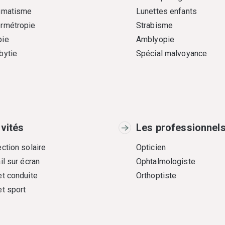
gmatisme
Lunettes enfants
rmétropie
Strabisme
ie
Amblyopie
bytie
Spécial malvoyance
ivités
Les professionnel
ction solaire
Opticien
il sur écran
Ophtalmologiste
et conduite
Orthoptiste
et sport