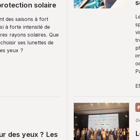
s
rotection solaire
Le
nt des saisons à fort
sp
i à forte intensité de
vi
es rayons solaires. Que
tr
 choisir ses lunettes de
p
ses yeux ?
i
o
Pa
E
#
0
L
ur des yeux ? Les