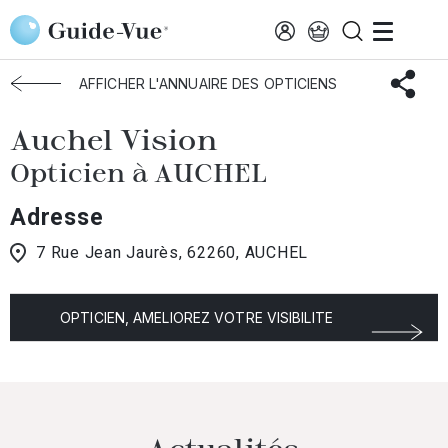
Aller au contenu principal
Accueil
Choisir mon opticien
Auchel
Auchel Vision
AFFICHER L'ANNUAIRE DES OPTICIENS
Auchel Vision
Opticien à AUCHEL
Adresse
7 Rue Jean Jaurès, 62260, AUCHEL
OPTICIEN, AMELIOREZ VOTRE VISIBILITE