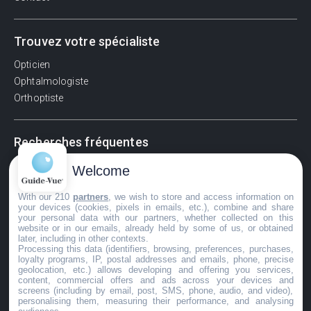
Trouvez votre spécialiste
Opticien
Ophtalmologiste
Orthoptiste
Recherches fréquentes
Pathologies adultes
Welcome
Signes d'une urgence ophtalmologique
With our 210
partners
, we wish to store and access information on
La vision
your devices (cookies, pixels in emails, etc.), combine and share
Acuité visuelle
your personal data with our partners, whether collected on this
website or in our emails, already held by some of us, or obtained
Myosis / mydriase
later, including in other contexts.
Œdème oculaire
Processing this data (identifiers, browsing, preferences, purchases,
loyalty programs, IP, postal addresses and emails, phone, precise
geolocation, etc.) allows developing and offering you services,
content, commercial offers and ads across your devices and
screens (including by email, post, SMS, phone, audio, and video),
©GuideVue2024
personalising them, measuring their performance, and analysing