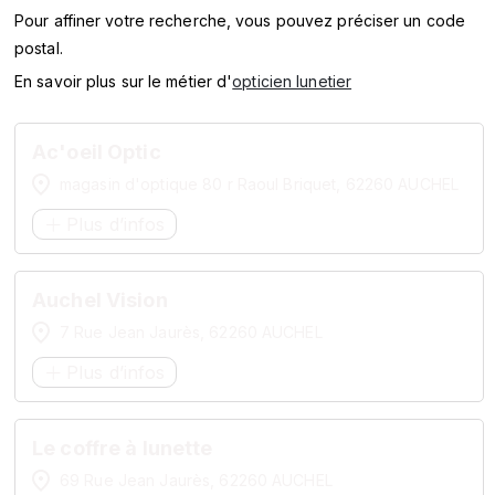
SERVICES
Pour affiner votre recherche, vous pouvez préciser un code
postal.
MARQUES
En savoir plus sur le métier d'
opticien lunetier
ENSEIGNES
Ac'oeil Optic
magasin d'optique 80 r Raoul Briquet, 62260 AUCHEL
Plus d’infos
Auchel Vision
7 Rue Jean Jaurès, 62260 AUCHEL
Plus d’infos
Le coffre à lunette
69 Rue Jean Jaurès, 62260 AUCHEL