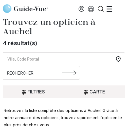
Aller au contenu principal
Accueil
Choisir mon opticien
Auchel
Trouvez un opticien à
Auchel
4 résultat(s)
FILTRES
CARTE
Retrouvez la liste complète des opticiens à Auchel. Grâce à
Oui
notre annuaire des opticiens, trouvez rapidement l'opticien le
plus près de chez vous.