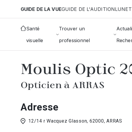
Aller au contenu principal
GUIDE DE LA VUE
GUIDE DE L'AUDITION
LUNET
Accueil
Choisir mon opticien
Arras
Moulis Opti
Santé
Trouver un
Actuali
visuelle
professionnel
Reche
AFFICHER L'ANNUAIRE DES OPTICIE
Moulis Optic 
Opticien à ARRAS
Adresse
12/14 r Wacquez Glasson, 62000, ARRAS