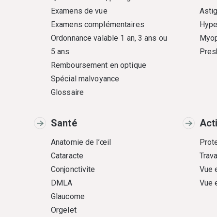
Examens de vue
Asti
Examens complémentaires
Hype
Ordonnance valable 1 an, 3 ans ou
Myop
5 ans
Pres
Remboursement en optique
Spécial malvoyance
Glossaire
Santé
Act
Anatomie de l’œil
Prote
Cataracte
Trava
Conjonctivite
Vue 
DMLA
Vue 
Glaucome
Orgelet