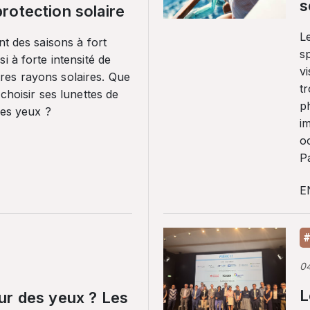
s
rotection solaire
Le
nt des saisons à fort
sp
i à forte intensité de
vi
es rayons solaires. Que
tr
 choisir ses lunettes de
p
ses yeux ?
i
o
Pa
E
#
0
L
ur des yeux ? Les