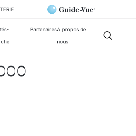
TERIE
c 2000
tés-
Partenaires
A propos de
rche
nous
NS
2000