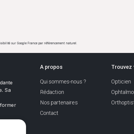
visibilité sur Google France par référencement naturel.
A propos
Trouvez 
Qui sommes-nous ?
Opticien
ndante
e. Sa
Rédaction
Ophtalmo
Nos partenaires
Orthoptis
nformer
Contact