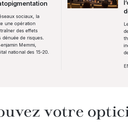
l
ratopigmentation
d
éseaux sociaux, la
te une opération
L
traîner des effets
de
s dénuée de risques.
th
 Benjamin Memmi,
in
tal national des 15-20.
de
E
ouvez votre optic