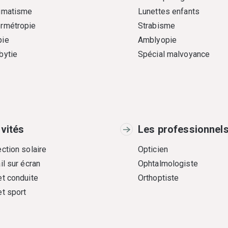
gmatisme
Lunettes enfants
rmétropie
Strabisme
ie
Amblyopie
bytie
Spécial malvoyance
ivités
Les professionnel
ction solaire
Opticien
il sur écran
Ophtalmologiste
et conduite
Orthoptiste
et sport