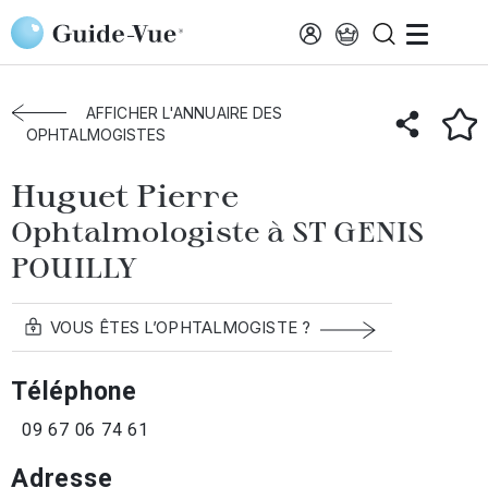
Aller au contenu principal
Accueil
Annuaire des ophtalmologistes
St-Genis-Pouilly
Huguet Pierre
AFFICHER L'ANNUAIRE DES
OPHTALMOGISTES
Huguet Pierre
Ophtalmologiste à ST GENIS
POUILLY
VOUS ÊTES L’OPHTALMOGISTE ?
Téléphone
09 67 06 74 61
Adresse