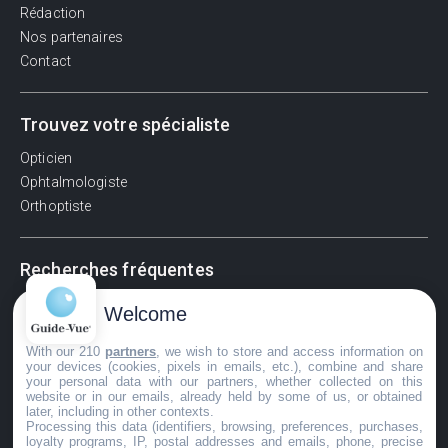
Rédaction
Nos partenaires
Contact
Trouvez votre spécialiste
Opticien
Ophtalmologiste
Orthoptiste
Recherches fréquentes
Pathologies adultes
Welcome
Signes d'une urgence ophtalmologique
La vision
With our 210
partners
, we wish to store and access information on
your devices (cookies, pixels in emails, etc.), combine and share
Acuité visuelle
your personal data with our partners, whether collected on this
website or in our emails, already held by some of us, or obtained
Myosis / mydriase
later, including in other contexts.
Œdème oculaire
Processing this data (identifiers, browsing, preferences, purchases,
loyalty programs, IP, postal addresses and emails, phone, precise