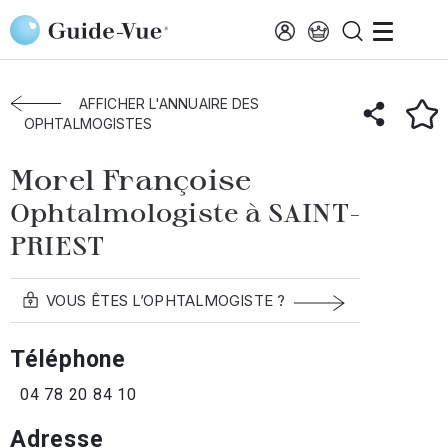
Aller au contenu principal
Accueil
Annuaire des ophtalmologistes
Saint-Priest
Morel Françoise
AFFICHER L'ANNUAIRE DES
OPHTALMOGISTES
Morel Françoise
Ophtalmologiste à SAINT-
PRIEST
VOUS ÊTES L’OPHTALMOGISTE ?
Téléphone
04 78 20 84 10
Adresse