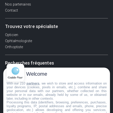
Nos partenaires
Contact
Trouvez votre spécialiste
Opticien
Ophtalmologiste
Orthoptiste
Recherches fréquentes
Pathologies adultes
Welcome
Signes d'une urgence ophtalmologique
With our 210
partners
, we wish to store and access information on
La vision
your devices (cookies, pixels in emails, etc.), combine and share
Acuité visuelle
your personal data with our partners, whether collected on this
website or in our emails, already held by some of us, or obtained
Myosis / mydriase
later, including in other contexts.
Œdème oculaire
Processing this data (identifiers, browsing, preferences, purchases,
loyalty programs, IP, postal addresses and emails, phone, precise
geolocation, etc.) allows developing and offering you services,