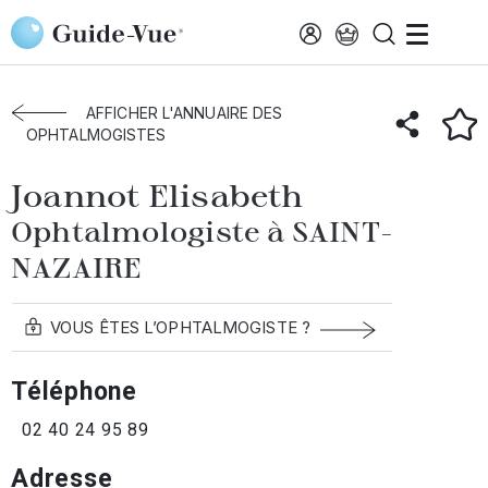
Aller au contenu principal
Accueil
Annuaire des ophtalmologistes
Saint-Nazaire
Joannot Elisabeth
AFFICHER L'ANNUAIRE DES
OPHTALMOGISTES
Joannot Elisabeth
Ophtalmologiste à SAINT-
NAZAIRE
VOUS ÊTES L’OPHTALMOGISTE ?
Téléphone
02 40 24 95 89
Adresse