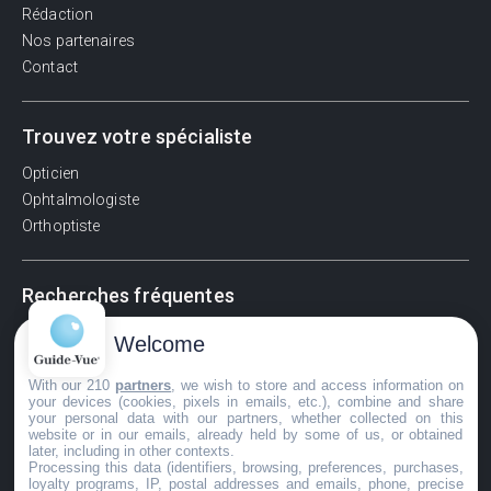
Rédaction
Nos partenaires
Contact
Trouvez votre spécialiste
Opticien
Ophtalmologiste
Orthoptiste
Recherches fréquentes
Pathologies adultes
Welcome
Signes d'une urgence ophtalmologique
La vision
With our 210
partners
, we wish to store and access information on
your devices (cookies, pixels in emails, etc.), combine and share
Acuité visuelle
your personal data with our partners, whether collected on this
website or in our emails, already held by some of us, or obtained
Myosis / mydriase
later, including in other contexts.
Œdème oculaire
Processing this data (identifiers, browsing, preferences, purchases,
loyalty programs, IP, postal addresses and emails, phone, precise