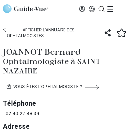
Aller au contenu principal
Accueil
Annuaire des ophtalmologistes
Saint-Nazaire
JOANNOT Bernard
AFFICHER L'ANNUAIRE DES
OPHTALMOGISTES
JOANNOT Bernard
Ophtalmologiste à SAINT-
NAZAIRE
VOUS ÊTES L’OPHTALMOGISTE ?
Téléphone
02 40 22 48 39
Adresse