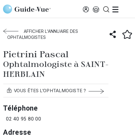
Aller au contenu principal
Accueil
Annuaire des ophtalmologistes
Saint-Herblain
Pietrini Pascal
AFFICHER L'ANNUAIRE DES
OPHTALMOGISTES
Pietrini Pascal
Ophtalmologiste à SAINT-
HERBLAIN
VOUS ÊTES L’OPHTALMOGISTE ?
Téléphone
02 40 95 80 00
Adresse