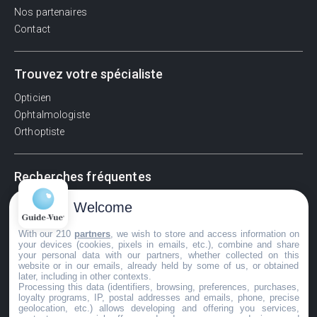
Nos partenaires
Contact
Trouvez votre spécialiste
Opticien
Ophtalmologiste
Orthoptiste
Recherches fréquentes
Pathologies adultes
Welcome
Signes d'une urgence ophtalmologique
With our 210
partners
, we wish to store and access information on
La vision
your devices (cookies, pixels in emails, etc.), combine and share
Acuité visuelle
your personal data with our partners, whether collected on this
website or in our emails, already held by some of us, or obtained
Myosis / mydriase
later, including in other contexts.
Œdème oculaire
Processing this data (identifiers, browsing, preferences, purchases,
loyalty programs, IP, postal addresses and emails, phone, precise
geolocation, etc.) allows developing and offering you services,