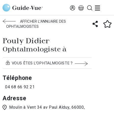
Aller au contenu principal
Accueil
Annuaire des ophtalmologistes
Pouly Didier
AFFICHER L'ANNUAIRE DES
OPHTALMOGISTES
Pouly Didier
Ophtalmologiste à
VOUS ÊTES L’OPHTALMOGISTE ?
Téléphone
04 68 66 92 21
Adresse
Moulin à Vent 34 av Paul Alduy, 66000,