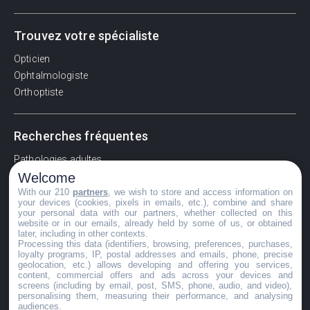
Trouvez votre spécialiste
Opticien
Ophtalmologiste
Orthoptiste
Recherches fréquentes
Pathologies adultes
Welcome
Signes d'une urgence ophtalmologique
With our 210
partners
, we wish to store and access information on
La vision
your devices (cookies, pixels in emails, etc.), combine and share
Acuité visuelle
your personal data with our partners, whether collected on this
website or in our emails, already held by some of us, or obtained
Myosis / mydriase
later, including in other contexts.
Œdème oculaire
Processing this data (identifiers, browsing, preferences, purchases,
loyalty programs, IP, postal addresses and emails, phone, precise
geolocation, etc.) allows developing and offering you services,
content, commercial offers and ads across your devices and
screens (including by email, post, SMS, phone, audio, and video),
©GuideVue2024
personalising them, measuring their performance, and analysing
audiences.
Charte d'utilisation