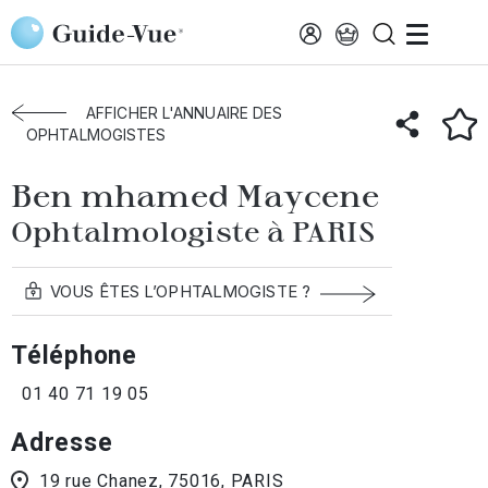
Aller au contenu principal
Accueil
Annuaire des ophtalmologistes
Paris
Ben Mhamed Maycene
AFFICHER L'ANNUAIRE DES
OPHTALMOGISTES
Ben mhamed Maycene
Ophtalmologiste à PARIS
VOUS ÊTES L’OPHTALMOGISTE ?
Téléphone
01 40 71 19 05
Adresse
19 rue Chanez, 75016, PARIS