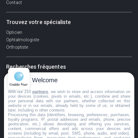
Contact
Trouvez votre spécialiste
Opticien
Ophtalmologiste
Orthoptiste
Recherches fréquentes
Pathologies adultes
Welcome
Signes d'une urgence ophtalmologique
With our 210
partners
, we wish to store and access information on
La vision
your devices (cookies, pixels in emails, etc.), combine and share
Acuité visuelle
your personal data with our partners, whether collected on this
website or in our emails, already held by some of us, or obtained
Myosis / mydriase
later, including in other contexts.
Œdème oculaire
Processing this data (identifiers, browsing, preferences, purchases,
loyalty programs, IP, postal addresses and emails, phone, precise
geolocation, etc.) allows developing and offering you services,
content, commercial offers and ads across your devices and
screens (including by email, post, SMS, phone, audio, and video),
©GuideVue2024
personalising them, measuring their performance, and analysing