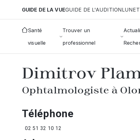
Aller au contenu principal
GUIDE DE LA VUE
GUIDE DE L'AUDITION
LUNET
Accueil
Annuaire des ophtalmologistes
Olonne-
Santé
Trouver un
Actuali
visuelle
professionnel
Reche
AFFICHER L'ANNUAIRE DES OPHTAL
Dimitrov Pla
Ophtalmologiste à Ol
Téléphone
02 51 32 10 12