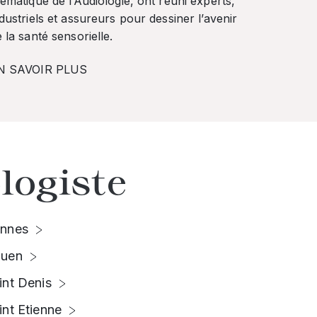
ématique de l’Audiologie, ont réuni experts,
dustriels et assureurs pour dessiner l’avenir
 la santé sensorielle.
N SAVOIR PLUS
logiste
nnes
uen
int Denis
int Etienne