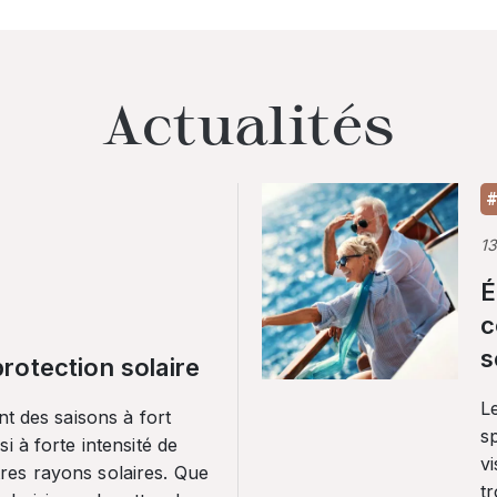
Actualités
#
1
É
c
s
rotection solaire
Le
nt des saisons à fort
sp
i à forte intensité de
vi
es rayons solaires. Que
tr