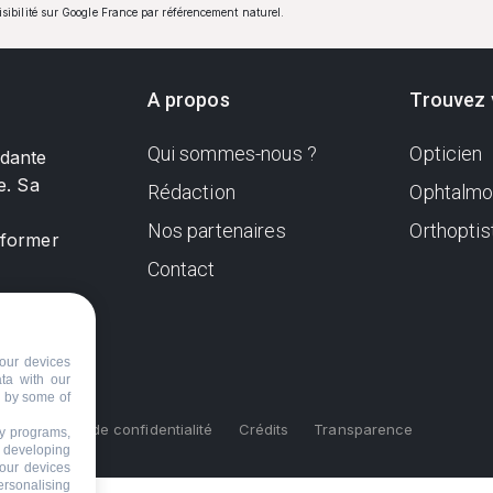
visibilité sur Google France par référencement naturel.
A propos
Trouvez 
Qui sommes-nous ?
Opticien
ndante
e. Sa
Rédaction
Ophtalmo
Nos partenaires
Orthoptis
nformer
Contact
our devices
ata with our
d by some of
s
Politique de confidentialité
Crédits
Transparence
ty programs,
s developing
your devices
ersonalising