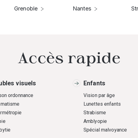
Grenoble
Nantes
St
Accès rapide
ubles visuels
Enfants
 son ordonnance
Vision par âge
gmatisme
Lunettes enfants
rmétropie
Strabisme
ie
Amblyopie
bytie
Spécial malvoyance