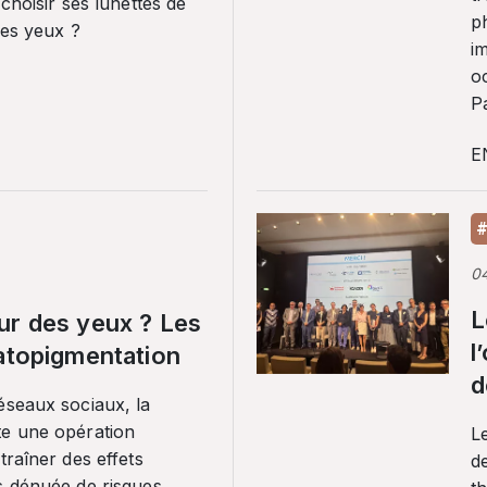
 choisir ses lunettes de
p
ses yeux ?
i
o
Pa
E
#
0
L
ur des yeux ? Les
l
ratopigmentation
d
éseaux sociaux, la
te une opération
L
traîner des effets
de
s dénuée de risques.