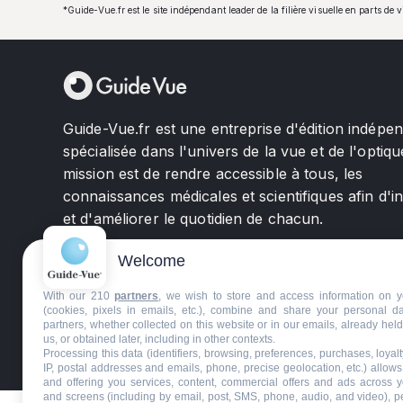
*Guide-Vue.fr est le site indépendant leader de la filière visuelle en parts de 
Guide-Vue.fr est une entreprise d'édition indépe
spécialisée dans l'univers de la vue et de l'optiqu
mission est de rendre accessible à tous, les
connaissances médicales et scientifiques afin d'i
et d'améliorer le quotidien de chacun.
Welcome
With our 210
partners
, we wish to store and access information on y
(cookies, pixels in emails, etc.), combine and share your personal d
partners, whether collected on this website or in our emails, already hel
us, or obtained later, including in other contexts.
©GuideVue2024
Charte d'utilisation
Mentions légale
Processing this data (identifiers, browsing, preferences, purchases, loyal
IP, postal addresses and emails, phone, precise geolocation, etc.) allow
and offering you services, content, commercial offers and ads across 
and screens (including by email, post, SMS, phone, audio, and video), p