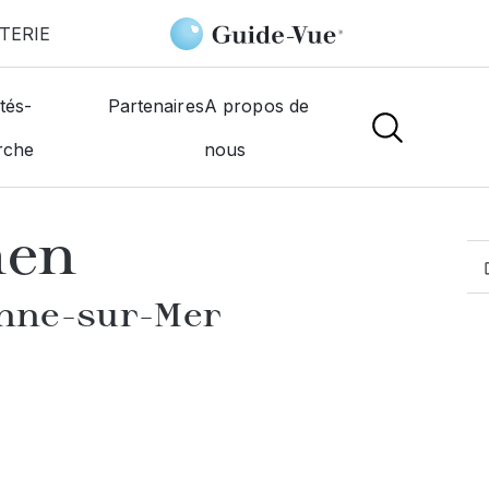
TERIE
Sur-Mer
Dimitrov Plamen
tés-
Partenaires
A propos de
rche
nous
MOGISTES
men
onne-sur-Mer