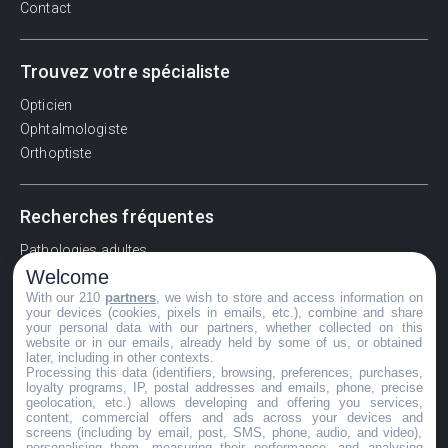
Contact
Trouvez votre spécialiste
Opticien
Ophtalmologiste
Orthoptiste
Recherches fréquentes
Pathologies adultes
Welcome
Signes d'une urgence ophtalmologique
With our 210
partners
, we wish to store and access information on
La vision
your devices (cookies, pixels in emails, etc.), combine and share
Acuité visuelle
your personal data with our partners, whether collected on this
website or in our emails, already held by some of us, or obtained
Myosis / mydriase
later, including in other contexts.
Œdème oculaire
Processing this data (identifiers, browsing, preferences, purchases,
loyalty programs, IP, postal addresses and emails, phone, precise
geolocation, etc.) allows developing and offering you services,
content, commercial offers and ads across your devices and
screens (including by email, post, SMS, phone, audio, and video),
©GuideVue2024
personalising them, measuring their performance, and analysing