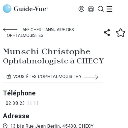
Aller au contenu principal
Accueil
Annuaire des ophtalmologistes
Checy
Munschi Christophe
AFFICHER L'ANNUAIRE DES
OPHTALMOGISTES
Munschi Christophe
Ophtalmologiste à CHECY
VOUS ÊTES L’OPHTALMOGISTE ?
Téléphone
02 38 23 11 11
Adresse
13 bis Rue Jean Berlin, 45430, CHECY