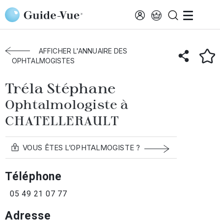
Aller au contenu principal
Accueil
Annuaire des ophtalmologistes
Chatellerault
Tréla Stéphane
AFFICHER L'ANNUAIRE DES
OPHTALMOGISTES
Tréla Stéphane
Ophtalmologiste à
CHATELLERAULT
VOUS ÊTES L’OPHTALMOGISTE ?
Téléphone
05 49 21 07 77
Adresse