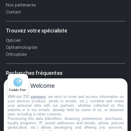
Nos partenaires
Contact
Trouvez votre spécialiste
Opticien
Ophtalmologiste
Orthoptiste
Recherches fréquentes
Pathologies adultes
Welcome
Signes d'une urgence ophtalmologique
With our 210
partners
, we wish to store and access information on
La vision
your devices (cookies, pixels in emails, etc.), combine and share
Acuité visuelle
your personal data with our partners, whether collected on this
website or in our emails, already held by some of us, or obtained
Myosis / mydriase
later, including in other contexts.
Œdème oculaire
Processing this data (identifiers, browsing, preferences, purchases,
loyalty programs, IP, postal addresses and emails, phone, precise
geolocation, etc.) allows developing and offering you services,