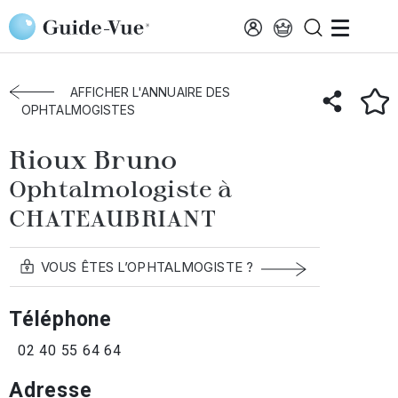
Aller au contenu principal
Accueil
Annuaire des ophtalmologistes
Chateaubriant
Rioux Bruno
AFFICHER L'ANNUAIRE DES
OPHTALMOGISTES
Rioux Bruno
Ophtalmologiste à
CHATEAUBRIANT
VOUS ÊTES L’OPHTALMOGISTE ?
Téléphone
02 40 55 64 64
Adresse