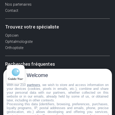
Nos partenaires
Contact
Trouvez votre spécialiste
Opticien
Ophtalmologiste
Orthoptiste
Recherches fréquentes
Pathologies adultes
Welcome
Signes d'une urgence ophtalmologique
With our 210
partners
, we wish to store and access information on
La vision
your devices (cookies, pixels in emails, etc.), combine and share
Acuité visuelle
your personal data with our partners, whether collected on this
website or in our emails, already held by some of us, or obtained
Myosis / mydriase
later, including in other contexts.
Œdème oculaire
Processing this data (identifiers, browsing, preferences, purchases,
loyalty programs, IP, postal addresses and emails, phone, precise
geolocation, etc.) allows developing and offering you services,