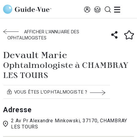
Aller au contenu principal
Accueil
Annuaire des ophtalmologistes
Chambray-Tours
Devault Marie
AFFICHER L'ANNUAIRE DES
OPHTALMOGISTES
Devault Marie
Ophtalmologiste à CHAMBRAY
LES TOURS
VOUS ÊTES L’OPHTALMOGISTE ?
Adresse
2 Av Pr Alexandre Minkowski, 37170, CHAMBRAY
LES TOURS