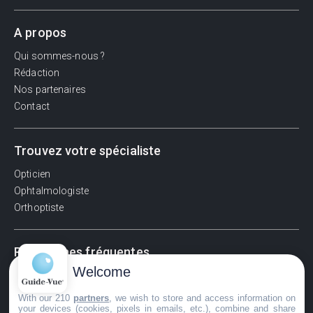
A propos
Qui sommes-nous ?
Rédaction
Nos partenaires
Contact
Trouvez votre spécialiste
Opticien
Ophtalmologiste
Orthoptiste
Recherches fréquentes
Welcome
Pathologies adultes
Signes d'une urgence ophtalmologique
With our 210
partners
, we wish to store and access information on
your devices (cookies, pixels in emails, etc.), combine and share
La vision