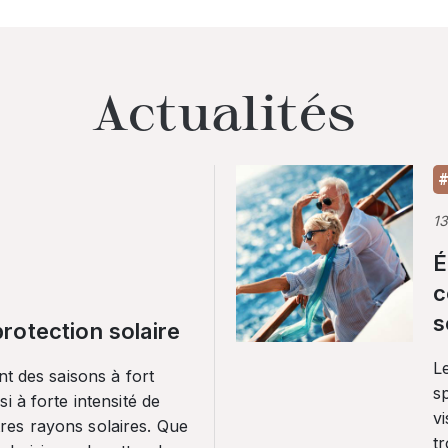
Actualités
#
1
É
c
s
rotection solaire
Le
nt des saisons à fort
sp
i à forte intensité de
vi
es rayons solaires. Que
tr