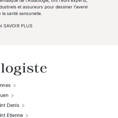
ématique de l’Audiologie, ont réuni experts,
dustriels et assureurs pour dessiner l’avenir
 la santé sensorielle.
N SAVOIR PLUS
logiste
nnes
uen
int Denis
int Etienne