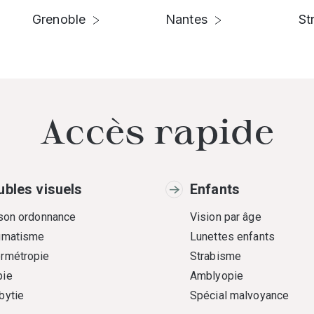
Grenoble
Nantes
St
Accès rapide
ubles visuels
Enfants
 son ordonnance
Vision par âge
gmatisme
Lunettes enfants
rmétropie
Strabisme
ie
Amblyopie
bytie
Spécial malvoyance