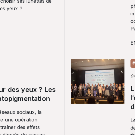
 choisir ses lunettes de
p
ses yeux ?
i
o
Pa
E
#
0
L
ur des yeux ? Les
l
ratopigmentation
d
éseaux sociaux, la
te une opération
L
traîner des effets
de
s dénuée de risques.