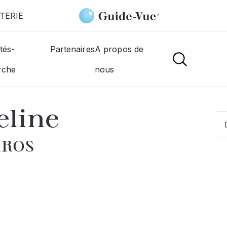
TERIE
Herrant Jacqueline
tés-
Partenaires
A propos de
rche
nous
MOGISTES
eline
RROS