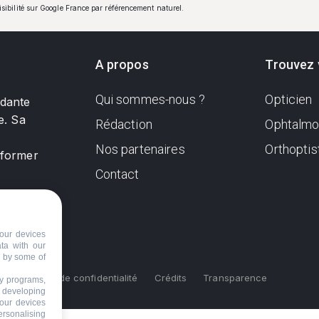
visibilité sur Google France par référencement naturel.
A propos
Trouvez 
Qui sommes-nous ?
Opticien
ndante
e. Sa
Rédaction
Ophtalmo
Nos partenaires
Orthoptis
nformer
Contact
our devices
ata with our
d by some of
s
Politique de confidentialité
Crédits
Transparence
ty programs,
s developing
your devices
ersonalising