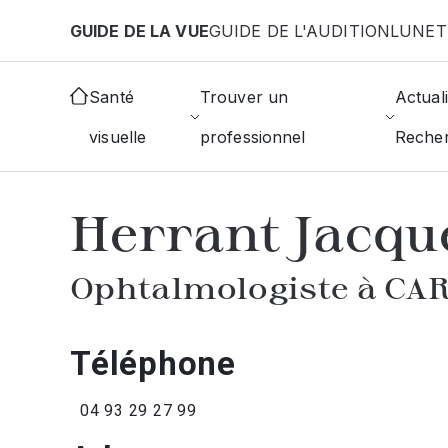
Aller au contenu principal
GUIDE DE LA VUE
GUIDE DE L'AUDITION
LUNET
Accueil
Annuaire des ophtalmologistes
Carros
Santé
Trouver un
Actuali
visuelle
professionnel
Reche
AFFICHER L'ANNUAIRE DES OPHTAL
Herrant Jacqu
Ophtalmologiste à CA
Téléphone
04 93 29 27 99