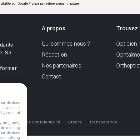
visibilité sur Google France par référencement naturel.
A propos
Trouvez 
Qui sommes-nous ?
Opticien
ndante
e. Sa
Rédaction
Ophtalmo
Nos partenaires
Orthoptis
nformer
Contact
our devices
ata with our
d by some of
s
Politique de confidentialité
Crédits
Transparence
ty programs,
s developing
your devices
ersonalising