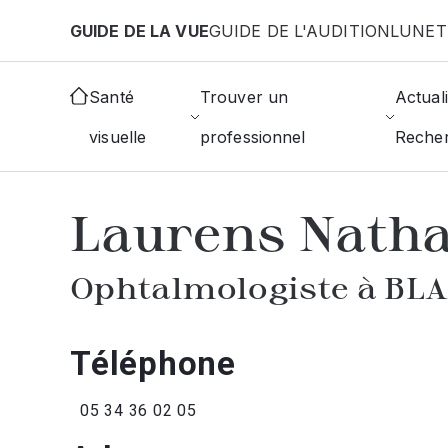
Aller au contenu principal
GUIDE DE LA VUE
GUIDE DE L'AUDITION
LUNET
Accueil
Annuaire des ophtalmologistes
Blagnac
Santé
Trouver un
Actuali
visuelle
professionnel
Reche
AFFICHER L'ANNUAIRE DES OPHTAL
Laurens Natha
Ophtalmologiste à BL
Téléphone
05 34 36 02 05