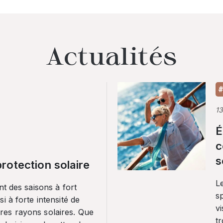
Actualités
#
1
É
c
s
rotection solaire
Le
nt des saisons à fort
sp
i à forte intensité de
vi
es rayons solaires. Que
tr