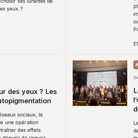
 choisir ses lunettes de
p
ses yeux ?
i
o
Pa
E
#
0
L
ur des yeux ? Les
l
ratopigmentation
d
éseaux sociaux, la
te une opération
L
traîner des effets
de
s dénuée de risques.