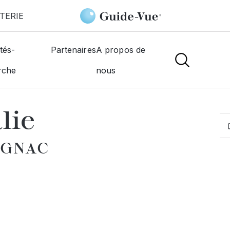
TERIE
Laurens Nathalie
tés-
Partenaires
A propos de
rche
nous
MOGISTES
lie
AGNAC