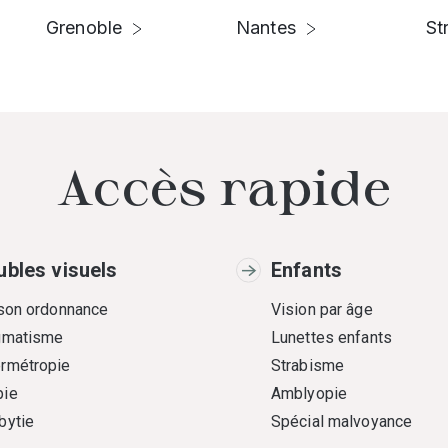
Grenoble
Nantes
St
Accès rapide
ubles visuels
Enfants
 son ordonnance
Vision par âge
gmatisme
Lunettes enfants
rmétropie
Strabisme
ie
Amblyopie
bytie
Spécial malvoyance