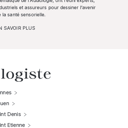
ématique de l’Audiologie, ont réuni experts,
dustriels et assureurs pour dessiner l’avenir
 la santé sensorielle.
N SAVOIR PLUS
logiste
nnes
uen
int Denis
int Etienne