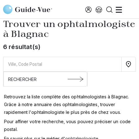
Aller au contenu principal
Accueil
Annuaire des ophtalmologistes
Blagnac
Trouver un ophtalmologiste
à
Blagnac
6 résultat(s)
Retrouvez la liste complète des ophtalmologistes à Blagnac.
Grâce à notre annuaire des ophtalmologistes, trouver
rapidement l'ophtalmologiste le plus près de chez vous.
Pour affiner votre recherche, vous pouvez préciser un code
postal.
En savoir plus sur le métier d'
ophtalmologiste