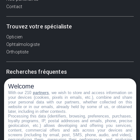
Contact
Trouvez votre spécialiste
Opticien
Ophtalmologiste
Orthoptiste
Recherches fréquentes
Pathologies adultes
Welcome
Signes d'une urgence ophtalmologique
With our 210
partners
, we wish to store and access information on
La vision
your devices (cookies, pixels in emails, etc.), combine and share
your personal data with our partners, whether collected on this
Acuité visuelle
website or in our emails, already held by some of us, or obtained
later, including in other contexts.
Myosis / mydriase
Processing this data (identifiers, browsing, preferences, purchases,
Œdème oculaire
loyalty programs, IP, postal addresses and emails, phone, precise
geolocation, etc.) allows developing and offering you services,
content, commercial offers and ads across your devices and
screens (including by email, post, SMS, phone, audio, and video),
personalising them, measuring their performance, and analysing