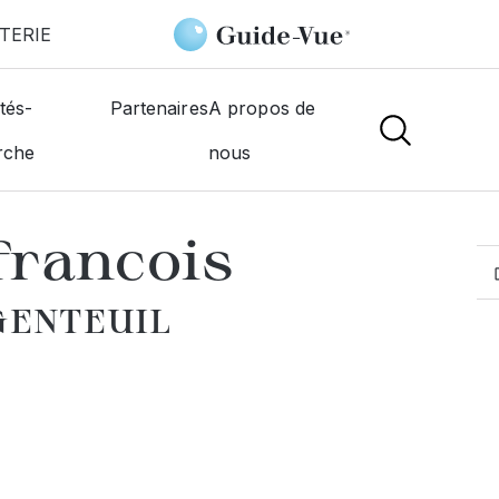
TERIE
il
Valeyrie Jean
tés-
Partenaires
A propos de
rche
nous
MOGISTES
francois
RGENTEUIL