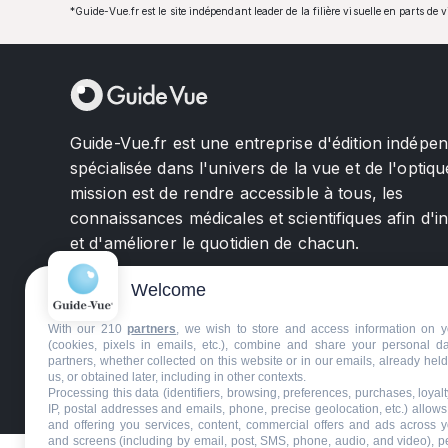
*Guide-Vue.fr est le site indépendant leader de la filière visuelle en parts de 
Guide-Vue.fr est une entreprise d'édition indépe
spécialisée dans l'univers de la vue et de l'optiqu
mission est de rendre accessible à tous, les
connaissances médicales et scientifiques afin d'i
et d'améliorer le quotidien de chacun.
Welcome
With our 210
partners
, we wish to store and access information on y
(cookies, pixels in emails, etc.), combine and share your personal d
partners, whether collected on this website or in our emails, already hel
us, or obtained later, including in other contexts.
©GuideVue2024
Charte d'utilisation
Mentions légale
Processing this data (identifiers, browsing, preferences, purchases, loyal
IP, postal addresses and emails, phone, precise geolocation, etc.) allow
and offering you services, content, commercial offers and ads across 
and screens (including by email, post, SMS, phone, audio, and video), p