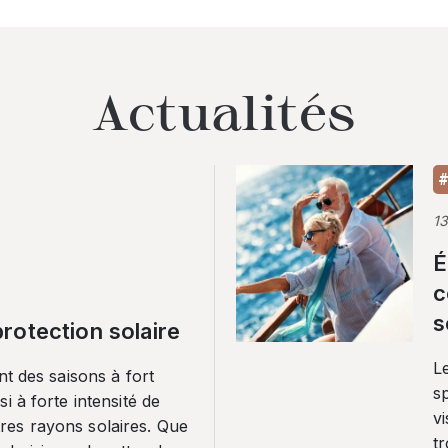
Actualités
#
1
É
c
s
rotection solaire
Le
nt des saisons à fort
sp
i à forte intensité de
vi
es rayons solaires. Que
tr