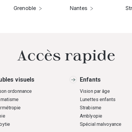
Grenoble
Nantes
St
Accès rapide
ubles visuels
Enfants
 son ordonnance
Vision par âge
gmatisme
Lunettes enfants
rmétropie
Strabisme
ie
Amblyopie
bytie
Spécial malvoyance