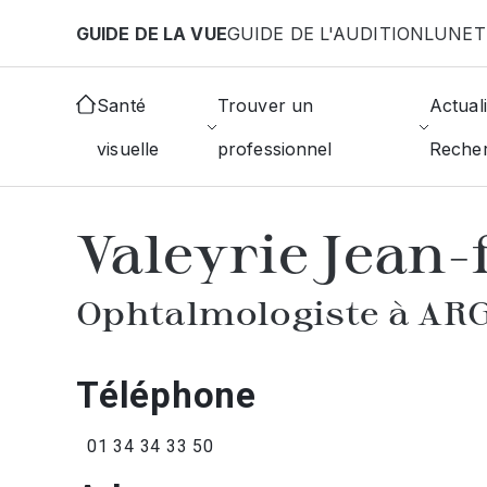
Aller au contenu principal
GUIDE DE LA VUE
GUIDE DE L'AUDITION
LUNET
Accueil
Annuaire des ophtalmologistes
Argenteu
Santé
Trouver un
Actuali
visuelle
professionnel
Reche
AFFICHER L'ANNUAIRE DES OPHTAL
Valeyrie Jean-
Ophtalmologiste à A
Téléphone
01 34 34 33 50