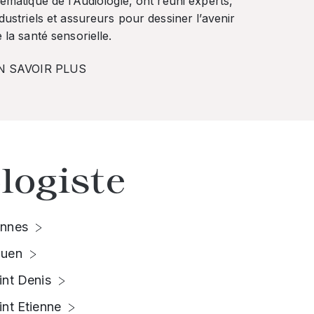
ématique de l’Audiologie, ont réuni experts,
dustriels et assureurs pour dessiner l’avenir
 la santé sensorielle.
N SAVOIR PLUS
logiste
nnes
uen
int Denis
int Etienne