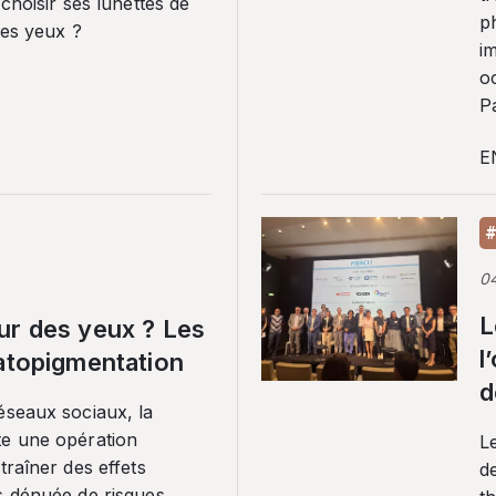
 choisir ses lunettes de
p
ses yeux ?
i
o
Pa
E
#
0
L
ur des yeux ? Les
l
ratopigmentation
d
éseaux sociaux, la
te une opération
L
traîner des effets
de
s dénuée de risques.