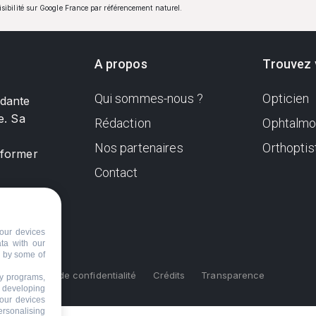
visibilité sur Google France par référencement naturel.
A propos
Trouvez 
Qui sommes-nous ?
Opticien
ndante
e. Sa
Rédaction
Ophtalmo
Nos partenaires
Orthoptis
nformer
Contact
our devices
ata with our
d by some of
s
Politique de confidentialité
Crédits
Transparence
ty programs,
s developing
your devices
ersonalising