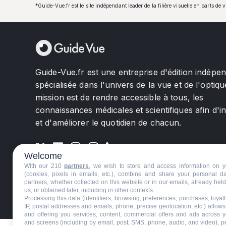
*Guide-Vue.fr est le site indépendant leader de la filière visuelle en parts de 
Guide-Vue.fr est une entreprise d'édition indépe
spécialisée dans l'univers de la vue et de l'optiqu
mission est de rendre accessible à tous, les
connaissances médicales et scientifiques afin d'i
et d'améliorer le quotidien de chacun.
Welcome
With our 210
partners
, we wish to store and access information on y
(cookies, pixels in emails, etc.), combine and share your personal d
partners, whether collected on this website or in our emails, already hel
us, or obtained later, including in other contexts.
©GuideVue2024
Charte d'utilisation
Mentions légale
Processing this data (identifiers, browsing, preferences, purchases, loyal
IP, postal addresses and emails, phone, precise geolocation, etc.) allow
and offering you services, content, commercial offers and ads across 
and screens (including by email, post, SMS, phone, audio, and video), p