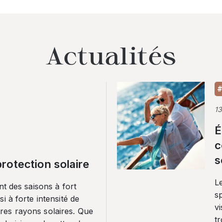
Actualités
#
1
É
c
s
rotection solaire
Le
nt des saisons à fort
sp
i à forte intensité de
vi
es rayons solaires. Que
tr