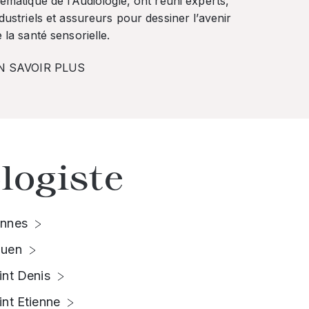
ématique de l’Audiologie, ont réuni experts,
dustriels et assureurs pour dessiner l’avenir
 la santé sensorielle.
N SAVOIR PLUS
logiste
nnes
uen
int Denis
int Etienne