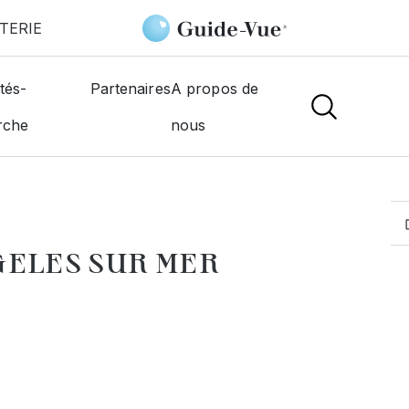
TERIE
-Sur-Mer
Dellus Patrick
tés-
Partenaires
A propos de
rche
nous
MOGISTES
GELES SUR MER