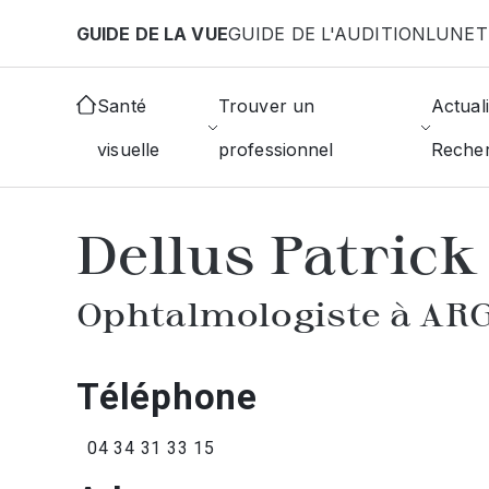
Aller au contenu principal
GUIDE DE LA VUE
GUIDE DE L'AUDITION
LUNET
Accueil
Annuaire des ophtalmologistes
Argeles
Santé
Trouver un
Actuali
visuelle
professionnel
Reche
AFFICHER L'ANNUAIRE DES OPHTAL
Dellus Patrick
Ophtalmologiste à AR
Téléphone
04 34 31 33 15