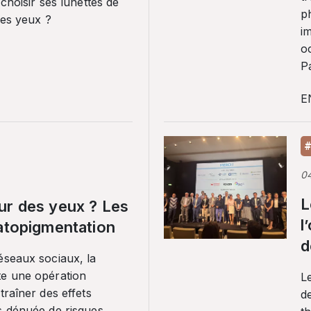
 choisir ses lunettes de
p
ses yeux ?
i
o
Pa
E
#
0
L
ur des yeux ? Les
l
ratopigmentation
d
éseaux sociaux, la
te une opération
L
traîner des effets
de
s dénuée de risques.