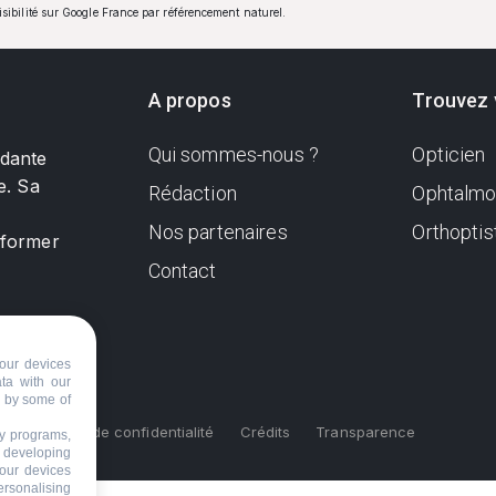
visibilité sur Google France par référencement naturel.
A propos
Trouvez 
Qui sommes-nous ?
Opticien
ndante
e. Sa
Rédaction
Ophtalmo
Nos partenaires
Orthoptis
nformer
Contact
our devices
ata with our
d by some of
s
Politique de confidentialité
Crédits
Transparence
ty programs,
s developing
your devices
ersonalising