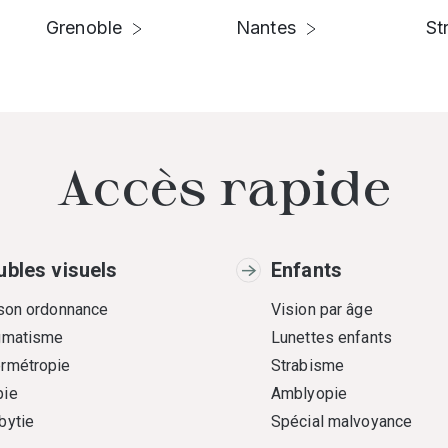
Grenoble
Nantes
St
Accès rapide
ubles visuels
Enfants
 son ordonnance
Vision par âge
gmatisme
Lunettes enfants
rmétropie
Strabisme
ie
Amblyopie
bytie
Spécial malvoyance