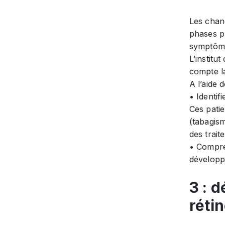
Les chang
phases pr
symptôme
L’instit
compte l
A l’aide 
• Identif
Ces patie
(tabagis
des trait
• Compre
développ
3 : 
réti