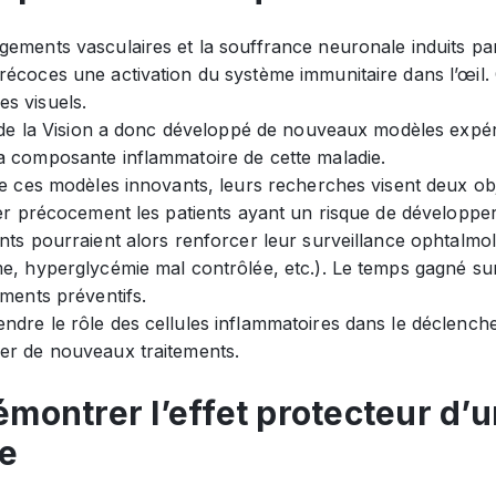
ements vasculaires et la souffrance neuronale induits par
écoces une activation du système immunitaire dans l’œil. Ce
s visuels.
ut de la Vision a donc développé de nouveaux modèles exp
a composante inflammatoire de cette maladie.
de ces modèles innovants, leurs recherches visent deux obje
ier précocement les patients ayant un risque de développe
nts pourraient alors renforcer leur surveillance ophtalmol
me, hyperglycémie mal contrôlée, etc.). Le temps gagné su
ements préventifs.
ndre le rôle des cellules inflammatoires dans le déclench
er de nouveaux traitements.
démontrer l’effet protecteur d’
ne