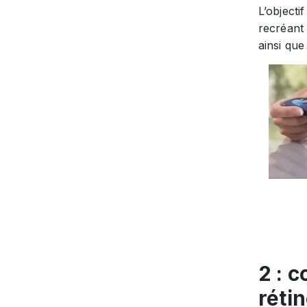
L’objecti
recréant 
ainsi que
2 : 
réti