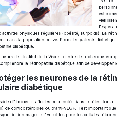
15 sera t
personne
est alime
vieilliss
l’espéran
activités physiques régulières (obésité, surpoids). La réti
e dans la population active. Parmi les patients diabétiqu
pathie diabétique.
heurs de l’Institut de la Vision, centre de recherche euro
omprendre la rétinopathie diabétique afin de développer le
protéger les neurones de la ré
laire diabétique
ssible d’éliminer les fluides accumulés dans la rétine lors 
il) de corticostéroïdes ou d’anti-VEGF. Il est important qu
isque de dommages irréversibles pour les cellules rétinien