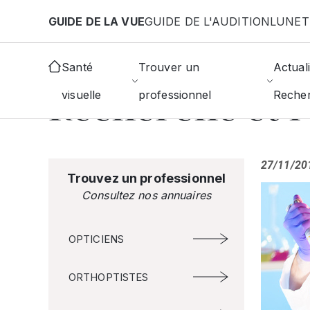
Aller au contenu principal
GUIDE DE LA VUE
GUIDE DE L'AUDITION
LUNET
AFFICHER TOUTES LES ACTUALITÉS
Santé
Trouver un
Actuali
#Santé
Recherche et r
visuelle
professionnel
Reche
27/11/20
Trouvez un professionnel
Consultez nos annuaires
OPTICIENS
ORTHOPTISTES