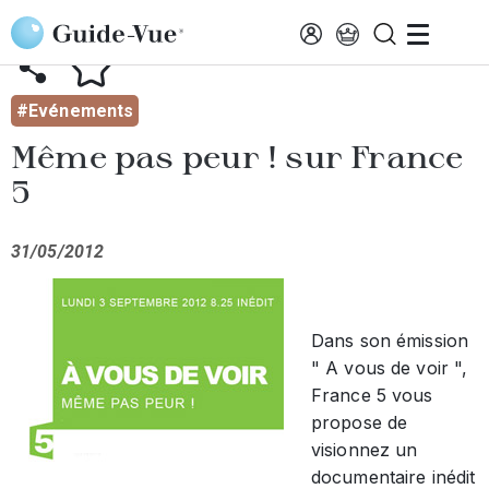
Aller au contenu principal
AFFICHER TOUTES LES ACTUALITÉS
#Evénements
Même pas peur ! sur France
5
31/05/2012
Dans son émission
" A vous de voir ",
France 5 vous
propose de
visionnez un
documentaire inédit