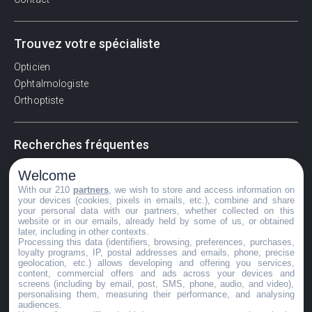
Trouvez votre spécialiste
Opticien
Ophtalmologiste
Orthoptiste
Recherches fréquentes
Pathologies adultes
Welcome
Signes d'une urgence ophtalmologique
With our 210
partners
, we wish to store and access information on
your devices (cookies, pixels in emails, etc.), combine and share
La vision
your personal data with our partners, whether collected on this
Acuité visuelle
website or in our emails, already held by some of us, or obtained
later, including in other contexts.
Myosis / mydriase
Processing this data (identifiers, browsing, preferences, purchases,
Œdème oculaire
loyalty programs, IP, postal addresses and emails, phone, precise
geolocation, etc.) allows developing and offering you services,
content, commercial offers and ads across your devices and
screens (including by email, post, SMS, phone, audio, and video),
personalising them, measuring their performance, and analysing
©GuideVue2024
audiences.