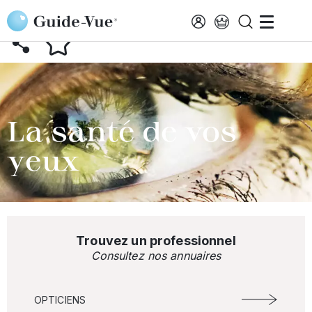
Aller au contenu principal
RETOUR AU GLOSSAIRE
La santé de vos
yeux
Trouvez un professionnel
Consultez nos annuaires
OPTICIENS