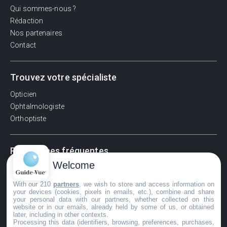
Qui sommes-nous ?
Rédaction
Nos partenaires
Contact
Trouvez votre spécialiste
Opticien
Ophtalmologiste
Orthoptiste
Recherches fréquentes
Welcome
Pathologies adultes
Signes d'une urgence ophtalmologique
With our 210
partners
, we wish to store and access information on
your devices (cookies, pixels in emails, etc.), combine and share
La vision
your personal data with our partners, whether collected on this
Acuité visuelle
website or in our emails, already held by some of us, or obtained
later, including in other contexts.
Myosis / mydriase
Processing this data (identifiers, browsing, preferences, purchases,