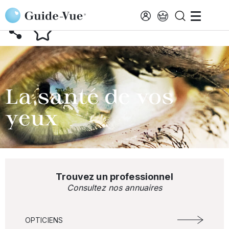
Aller au contenu principal
RETOUR AU GLOSSAIRE
La santé de vos
yeux
Trouvez un professionnel
Consultez nos annuaires
OPTICIENS