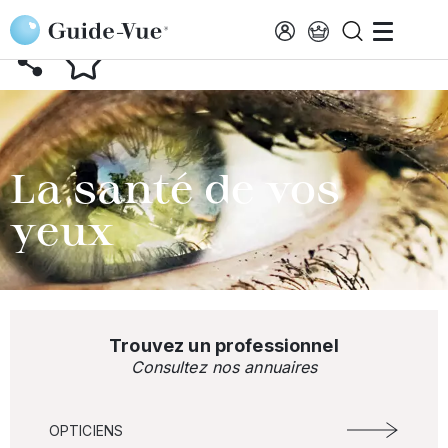
Aller au contenu principal
RETOUR AU GLOSSAIRE
La santé de vos
yeux
Trouvez un professionnel
Consultez nos annuaires
OPTICIENS