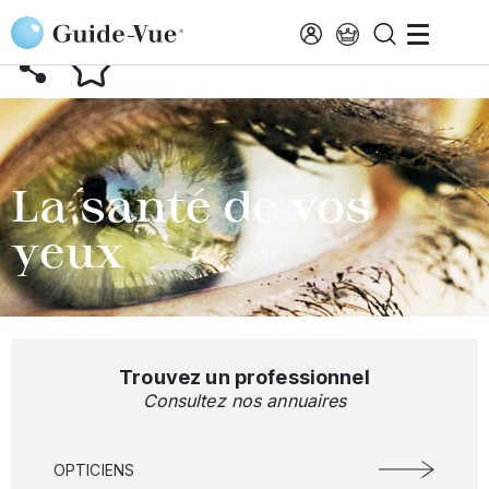
Aller au contenu principal
RETOUR AU GLOSSAIRE
La santé de vos
yeux
Trouvez un professionnel
Consultez nos annuaires
OPTICIENS