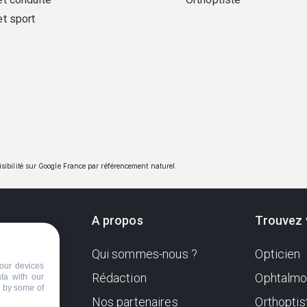
et sport
visibilité sur Google France par référencement naturel.
A propos
Trouvez 
Qui sommes-nous ?
Opticien
ndante
our devices
e. Sa
Rédaction
Ophtalmo
ata with our
d by some of
Nos partenaires
Orthoptis