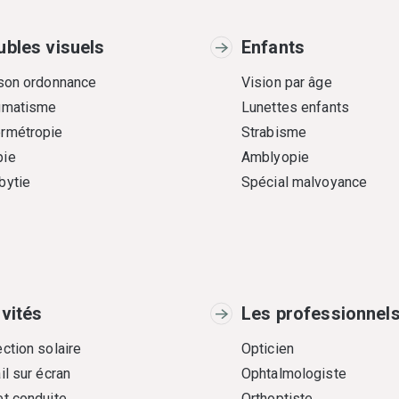
ubles visuels
Enfants
 son ordonnance
Vision par âge
gmatisme
Lunettes enfants
rmétropie
Strabisme
ie
Amblyopie
bytie
Spécial malvoyance
ivités
Les professionnel
ction solaire
Opticien
il sur écran
Ophtalmologiste
et conduite
Orthoptiste