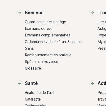
Bien voir
Tro
Quand consulter, par âge
Lire
Examens de vue
Asti
Examens complémentaires
Hype
Ordonnance valable 1 an, 3 ans ou
Myop
5 ans
Pres
Remboursement en optique
Spécial malvoyance
Glossaire
Santé
Act
Anatomie de l’œil
Prote
Cataracte
Trava
Conjonctivite
Vue 