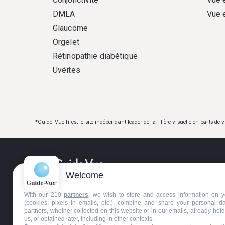
DMLA
Vue 
Glaucome
Orgelet
Rétinopathie diabétique
Uvéites
*Guide-Vue.fr est le site indépendant leader de la filière visuelle en parts de 
Welcome
Guide-Vue.fr est une entreprise d'édition indépe
With our 210
partners
, we wish to store and access information on y
spécialisée dans l'univers de la vue et de l'optiqu
(cookies, pixels in emails, etc.), combine and share your personal d
partners, whether collected on this website or in our emails, already hel
mission est de rendre accessible à tous, les
us, or obtained later, including in other contexts.