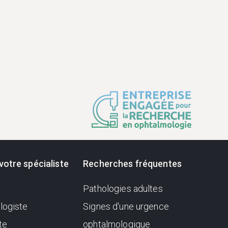
votre spécialiste
Recherches fréquentes
Pathologies adultes
logiste
Signes d'une urgence
te
ophtalmologique