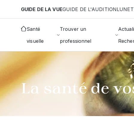
Aller au contenu principal
GUIDE DE LA VUE
GUIDE DE L'AUDITION
LUNET
RETOUR AU GLOSSAIRE
Santé
Trouver un
Actuali
visuelle
professionnel
Reche
La santé de vo