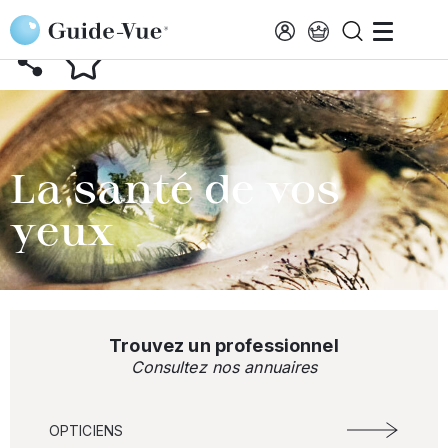
Aller au contenu principal
RETOUR AU GLOSSAIRE
La santé de vos
yeux
Trouvez un professionnel
Consultez nos annuaires
OPTICIENS