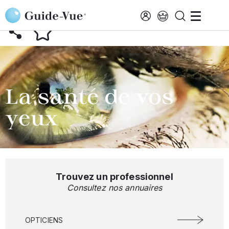
Aller au contenu principal
RETOUR AU GLOSSAIRE
La santé de vos
yeux
Trouvez un professionnel
Consultez nos annuaires
OPTICIENS