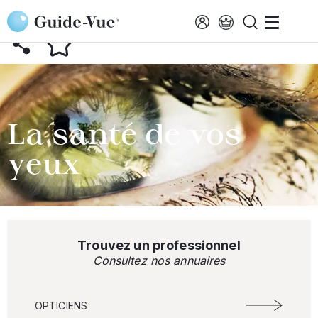
Aller au contenu principal
RETOUR AU GLOSSAIRE
La santé de vos
yeux
Trouvez un professionnel
Consultez nos annuaires
OPTICIENS