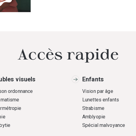
Accès rapide
ubles visuels
Enfants
 son ordonnance
Vision par âge
gmatisme
Lunettes enfants
rmétropie
Strabisme
ie
Amblyopie
bytie
Spécial malvoyance