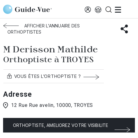
Aller au contenu principal
Accueil
Annuaire des orthoptistes
Troyes
Derisson Mathilde
AFFICHER L'ANNUAIRE DES
ORTHOPTISTES
M Derisson Mathilde
Orthoptiste à TROYES
VOUS ÊTES L’ORTHOPTISTE ?
Adresse
12 Rue Rue avelin, 10000, TROYES
ORTHOPTISTE, AMELIOREZ VOTRE VISIBILITE