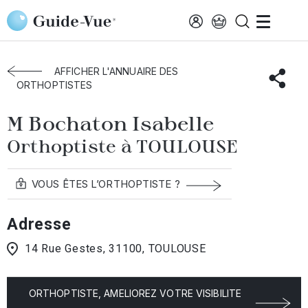
Aller au contenu principal
Accueil
Annuaire des orthoptistes
Toulouse
Bochaton Isabelle
AFFICHER L'ANNUAIRE DES
ORTHOPTISTES
M Bochaton Isabelle
Orthoptiste à TOULOUSE
VOUS ÊTES L’ORTHOPTISTE ?
Adresse
14 Rue Gestes, 31100, TOULOUSE
ORTHOPTISTE, AMELIOREZ VOTRE VISIBILITE