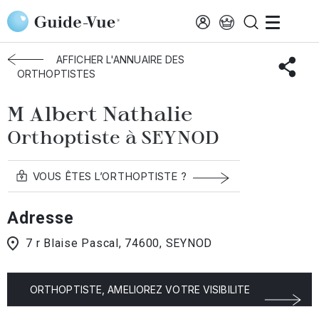
Aller au contenu principal
Accueil
Annuaire des orthoptistes
Seynod
Albert Nathalie
AFFICHER L'ANNUAIRE DES
ORTHOPTISTES
M Albert Nathalie
Orthoptiste à SEYNOD
VOUS ÊTES L’ORTHOPTISTE ?
Adresse
7 r Blaise Pascal, 74600, SEYNOD
ORTHOPTISTE, AMELIOREZ VOTRE VISIBILITE