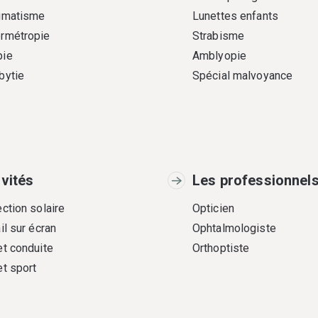
gmatisme
Lunettes enfants
rmétropie
Strabisme
ie
Amblyopie
bytie
Spécial malvoyance
ivités
Les professionnel
ction solaire
Opticien
il sur écran
Ophtalmologiste
et conduite
Orthoptiste
et sport