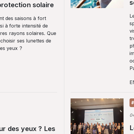
s
rotection solaire
Le
nt des saisons à fort
sp
i à forte intensité de
vi
es rayons solaires. Que
tr
 choisir ses lunettes de
p
ses yeux ?
i
o
Pa
E
#
0
L
ur des yeux ? Les