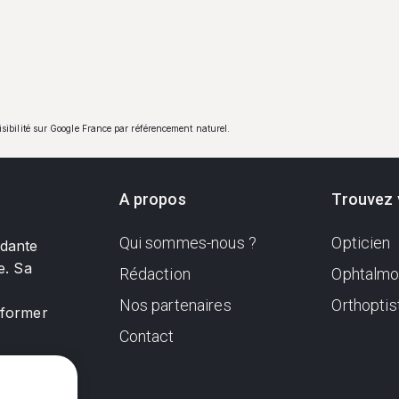
visibilité sur Google France par référencement naturel.
A propos
Trouvez 
Qui sommes-nous ?
Opticien
ndante
e. Sa
Rédaction
Ophtalmo
Nos partenaires
Orthoptis
nformer
Contact