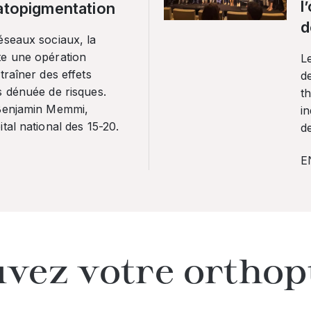
l
ratopigmentation
d
éseaux sociaux, la
te une opération
L
traîner des effets
de
s dénuée de risques.
th
 Benjamin Memmi,
in
tal national des 15-20.
de
E
vez votre orthop