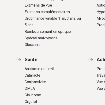
Examens de vue
Asti
Examens complémentaires
Hype
Ordonnance valable 1 an, 3 ans ou
Myop
5 ans
Pres
Remboursement en optique
Spécial malvoyance
Glossaire
Santé
Act
Anatomie de l’œil
Prote
Cataracte
Trava
Conjonctivite
Vue 
DMLA
Vue 
Glaucome
Orgelet