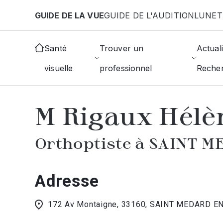
Aller au contenu principal
GUIDE DE LA VUE
GUIDE DE L'AUDITION
LUNET
Accueil
Annuaire des orthoptistes
Saint-Medard
Santé
Trouver un
Actuali
visuelle
professionnel
Reche
AFFICHER L'ANNUAIRE DES ORTHOP
M Rigaux Hélè
Orthoptiste à SAINT M
Adresse
172 Av Montaigne, 33160, SAINT MEDARD E