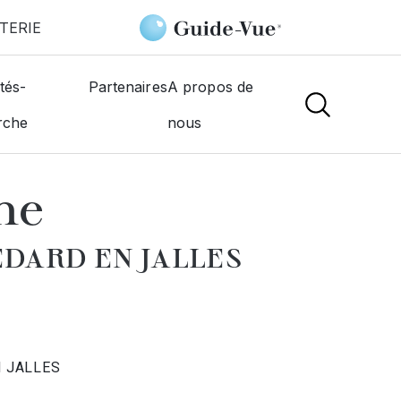
TERIE
-En-Jalles
Rigaux Hélène
tés-
Partenaires
A propos de
rche
nous
TISTES
ne
EDARD EN JALLES
N JALLES