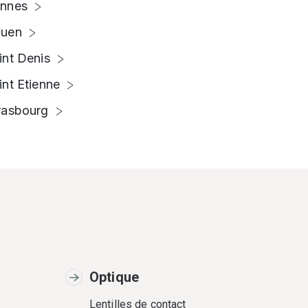
nnes
uen
int Denis
int Etienne
rasbourg
Optique
Lentilles de contact