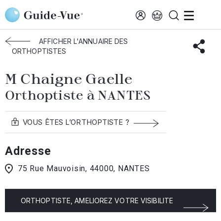
Aller au contenu principal
Accueil
Annuaire des orthoptistes
Nantes
Chaigne Gaelle
AFFICHER L'ANNUAIRE DES
ORTHOPTISTES
M Chaigne Gaelle
Orthoptiste à NANTES
VOUS ÊTES L’ORTHOPTISTE ?
Adresse
75 Rue Mauvoisin, 44000, NANTES
ORTHOPTISTE, AMELIOREZ VOTRE VISIBILITE