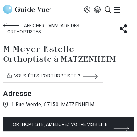
Aller au contenu principal
Accueil
Annuaire des orthoptistes
Matzenheim
Meyer Estelle
AFFICHER L'ANNUAIRE DES
ORTHOPTISTES
M Meyer Estelle
Orthoptiste à MATZENHEIM
VOUS ÊTES L’ORTHOPTISTE ?
Adresse
1 Rue Werde, 67150, MATZENHEIM
ORTHOPTISTE, AMELIOREZ VOTRE VISIBILITE