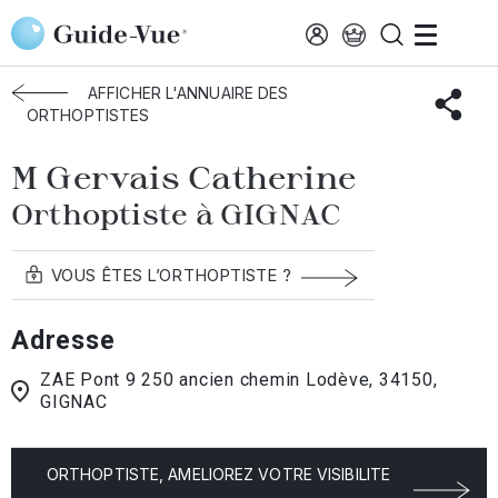
Aller au contenu principal
Accueil
Annuaire des orthoptistes
Gignac
Gervais Catherine
AFFICHER L'ANNUAIRE DES
ORTHOPTISTES
M Gervais Catherine
Orthoptiste à GIGNAC
VOUS ÊTES L’ORTHOPTISTE ?
Adresse
ZAE Pont 9 250 ancien chemin Lodève, 34150,
GIGNAC
ORTHOPTISTE, AMELIOREZ VOTRE VISIBILITE