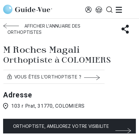
Aller au contenu principal
Accueil
Annuaire des orthoptistes
Colomiers
Roches Magali
AFFICHER L'ANNUAIRE DES
ORTHOPTISTES
M Roches Magali
Orthoptiste à COLOMIERS
VOUS ÊTES L’ORTHOPTISTE ?
Adresse
103 r Prat, 31770, COLOMIERS
ORTHOPTISTE, AMELIOREZ VOTRE VISIBILITE