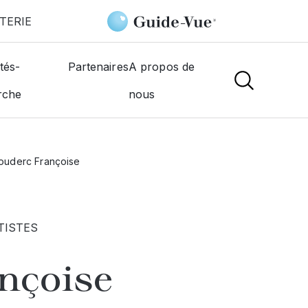
TERIE
tés-
Partenaires
A propos de
rche
nous
ouderc Françoise
TISTES
nçoise