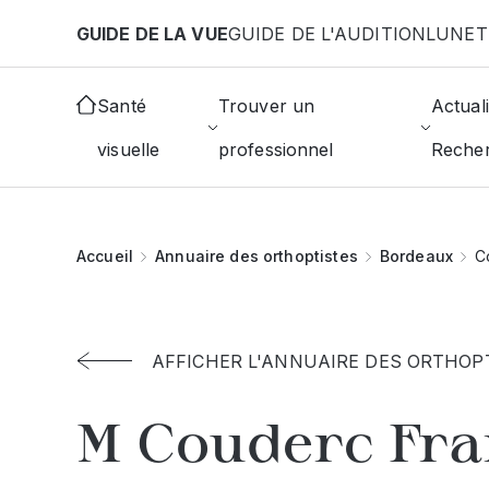
Aller au contenu principal
GUIDE DE LA VUE
GUIDE DE L'AUDITION
LUNET
Santé
Trouver un
Actuali
visuelle
professionnel
Reche
Accueil
Annuaire des orthoptistes
Bordeaux
C
AFFICHER L'ANNUAIRE DES ORTHOP
M Couderc Fra