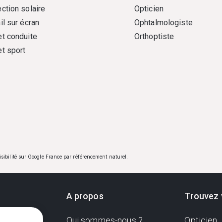
ction solaire
Opticien
il sur écran
Ophtalmologiste
et conduite
Orthoptiste
et sport
visibilité sur Google France par référencement naturel.
A propos
Trouvez 
Qui sommes-nous ?
Opticien