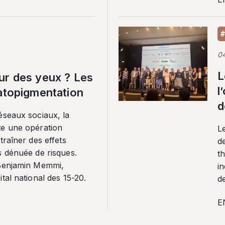
#
0
L
ur des yeux ? Les
l
ratopigmentation
d
éseaux sociaux, la
te une opération
L
traîner des effets
de
s dénuée de risques.
th
 Benjamin Memmi,
in
tal national des 15-20.
de
E