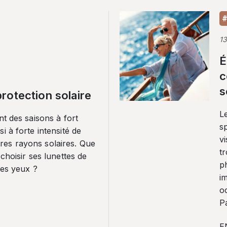
#
1
É
c
s
rotection solaire
Le
nt des saisons à fort
sp
i à forte intensité de
vi
es rayons solaires. Que
tr
 choisir ses lunettes de
p
ses yeux ?
i
o
Pa
E