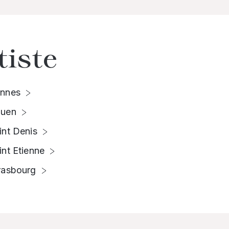
tiste
nnes
uen
int Denis
int Etienne
rasbourg