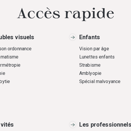
Accès rapide
ubles visuels
Enfants
 son ordonnance
Vision par âge
gmatisme
Lunettes enfants
rmétropie
Strabisme
ie
Amblyopie
bytie
Spécial malvoyance
ivités
Les professionnel