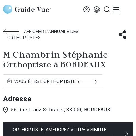
Aller au contenu principal
Accueil
Annuaire des orthoptistes
Bordeaux
Chambrin Stéphanie
AFFICHER L'ANNUAIRE DES
ORTHOPTISTES
M Chambrin Stéphanie
Orthoptiste à BORDEAUX
VOUS ÊTES L’ORTHOPTISTE ?
Adresse
56 Rue Franz SChrader, 33000, BORDEAUX
ORTHOPTISTE, AMELIOREZ VOTRE VISIBILITE