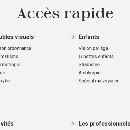
Accès rapide
ubles visuels
Enfants
 son ordonnance
Vision par âge
gmatisme
Lunettes enfants
rmétropie
Strabisme
ie
Amblyopie
bytie
Spécial malvoyance
ivités
Les professionnel