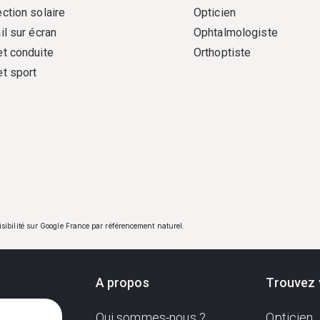
ction solaire
Opticien
il sur écran
Ophtalmologiste
et conduite
Orthoptiste
et sport
visibilité sur Google France par référencement naturel.
A propos
Trouvez 
Qui sommes-nous ?
Opticien