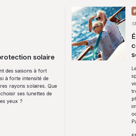
#
1
É
c
s
rotection solaire
Le
nt des saisons à fort
sp
i à forte intensité de
vi
es rayons solaires. Que
tr
 choisir ses lunettes de
p
ses yeux ?
i
o
Pa
E