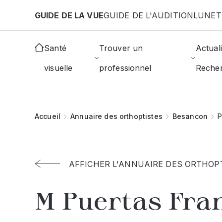
Aller au contenu principal
GUIDE DE LA VUE
GUIDE DE L'AUDITION
LUNET
Santé
Trouver un
Actuali
visuelle
professionnel
Reche
Accueil
Annuaire des orthoptistes
Besancon
P
AFFICHER L'ANNUAIRE DES ORTHOP
M Puertas Fra