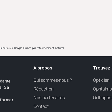
visibilité sur Google France par référencement naturel.
A propos
Trouvez 
Qui sommes-nous ?
Opticien
ndante
e. Sa
Rédaction
Ophtalmo
Nos partenaires
Orthoptis
nformer
Contact