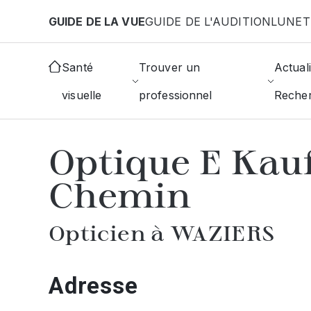
Aller au contenu principal
GUIDE DE LA VUE
GUIDE DE L'AUDITION
LUNET
Accueil
Choisir mon opticien
Waziers
Optique 
Santé
Trouver un
Actuali
visuelle
professionnel
Reche
AFFICHER L'ANNUAIRE DES OPTICIE
Optique E Ka
Chemin
Opticien à WAZIERS
Adresse