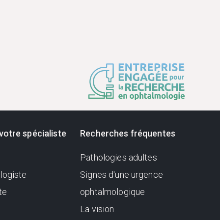
votre spécialiste
Recherches fréquentes
Pathologies adultes
logiste
Signes d'une urgence
te
ophtalmologique
La vision