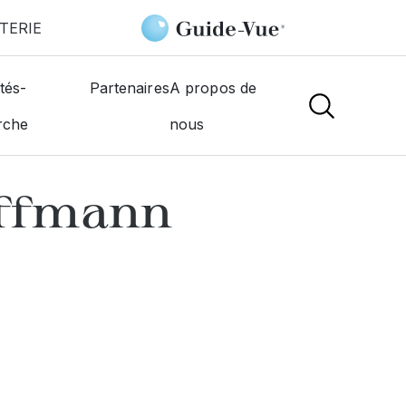
TERIE
E Kauffmann Chemin
tés-
Partenaires
A propos de
rche
nous
NS
uffmann