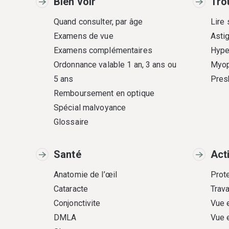
Bien voir
Tro
Quand consulter, par âge
Lire
Examens de vue
Asti
Examens complémentaires
Hype
Ordonnance valable 1 an, 3 ans ou
Myop
5 ans
Pres
Remboursement en optique
Spécial malvoyance
Glossaire
Santé
Act
Anatomie de l’œil
Prote
Cataracte
Trava
Conjonctivite
Vue 
DMLA
Vue 