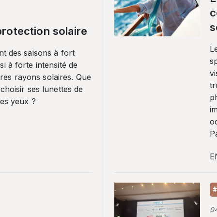
c
s
rotection solaire
Le
nt des saisons à fort
sp
i à forte intensité de
vi
es rayons solaires. Que
tr
 choisir ses lunettes de
p
ses yeux ?
i
o
Pa
E
#
0