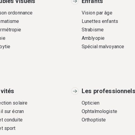
ubles visuels
Enfants
 son ordonnance
Vision par âge
gmatisme
Lunettes enfants
rmétropie
Strabisme
ie
Amblyopie
bytie
Spécial malvoyance
ivités
Les professionnel
ction solaire
Opticien
il sur écran
Ophtalmologiste
et conduite
Orthoptiste
et sport