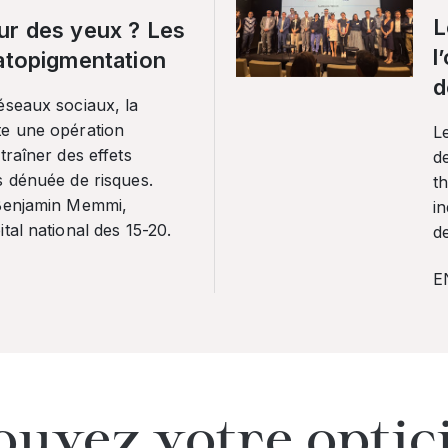
L
ur des yeux ? Les
l
ratopigmentation
d
éseaux sociaux, la
te une opération
L
traîner des effets
de
s dénuée de risques.
th
 Benjamin Memmi,
in
tal national des 15-20.
de
E
ouvez votre optic