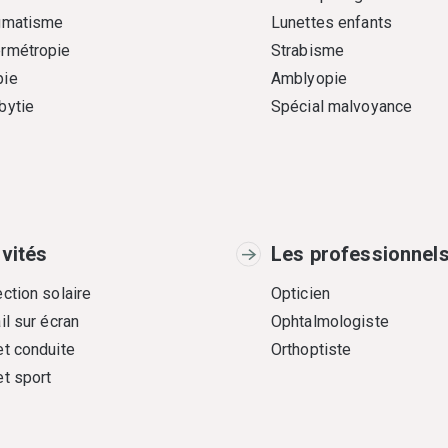
gmatisme
Lunettes enfants
rmétropie
Strabisme
ie
Amblyopie
bytie
Spécial malvoyance
ivités
Les professionnel
ction solaire
Opticien
il sur écran
Ophtalmologiste
et conduite
Orthoptiste
et sport