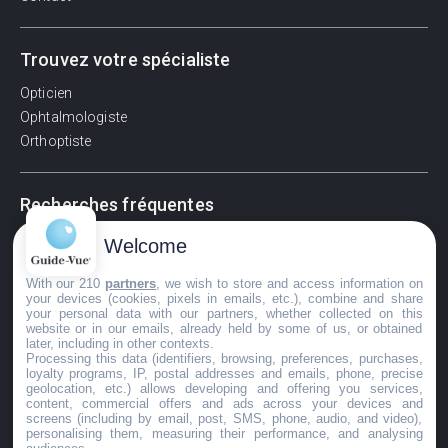
Trouvez votre spécialiste
Opticien
Ophtalmologiste
Orthoptiste
Recherches fréquentes
Pathologies adultes
Welcome
Signes d'une urgence ophtalmologique
With our 210
partners
, we wish to store and access information on
La vision
your devices (cookies, pixels in emails, etc.), combine and share
Acuité visuelle
your personal data with our partners, whether collected on this
website or in our emails, already held by some of us, or obtained
Myosis / mydriase
later, including in other contexts.
Œdème oculaire
Processing this data (identifiers, browsing, preferences, purchases,
loyalty programs, IP, postal addresses and emails, phone, precise
geolocation, etc.) allows developing and offering you services,
content, commercial offers and ads across your devices and
screens (including by email, post, SMS, phone, audio, and video),
©GuideVue2024
personalising them, measuring their performance, and analysing