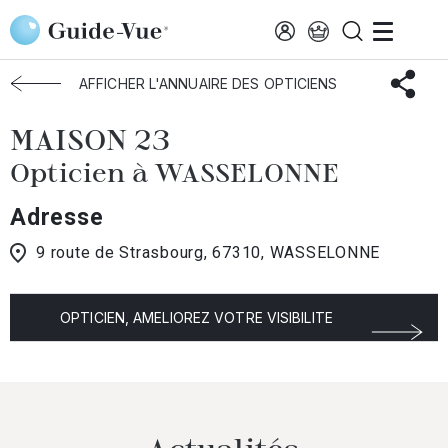
Aller au contenu principal
Accueil
Choisir mon opticien
Wasselonne
MAISON 23
AFFICHER L'ANNUAIRE DES OPTICIENS
MAISON 23
Opticien à WASSELONNE
Adresse
9 route de Strasbourg, 67310, WASSELONNE
OPTICIEN, AMELIOREZ VOTRE VISIBILITE