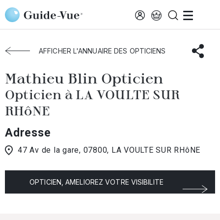
Aller au contenu principal
Accueil
Choisir mon opticien
Voulte-Sur-Rhone
Mathieu Blin Opticien
AFFICHER L'ANNUAIRE DES OPTICIENS
Mathieu Blin Opticien
Opticien à LA VOULTE SUR
RHôNE
Adresse
47 Av de la gare, 07800, LA VOULTE SUR RHôNE
OPTICIEN, AMELIOREZ VOTRE VISIBILITE