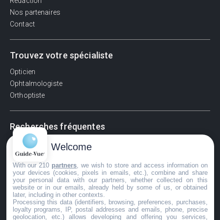
Rédaction
Nos partenaires
Contact
Trouvez votre spécialiste
Opticien
Ophtalmologiste
Orthoptiste
Recherches fréquentes
Pathologies adultes
Welcome
Signes d'une urgence ophtalmologique
With our 210
partners
, we wish to store and access information on
La vision
your devices (cookies, pixels in emails, etc.), combine and share
Acuité visuelle
your personal data with our partners, whether collected on this
website or in our emails, already held by some of us, or obtained
Myosis / mydriase
later, including in other contexts.
Œdème oculaire
Processing this data (identifiers, browsing, preferences, purchases,
loyalty programs, IP, postal addresses and emails, phone, precise
geolocation, etc.) allows developing and offering you services,