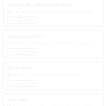
Optique 86 - Optique&Audition
7 Av. du Général de Gaulle, 94400 Vitry Sur Seine
Plus d’infos
Optique E.Leclerc
9 Rue Eric de St Sauveur, 94405 Vitry Sur Seine
Plus d’infos
SOLAL Paris
65 Rue de Chabrol, 94400 Vitry Sur Seine
Plus d’infos
Styl'Optic