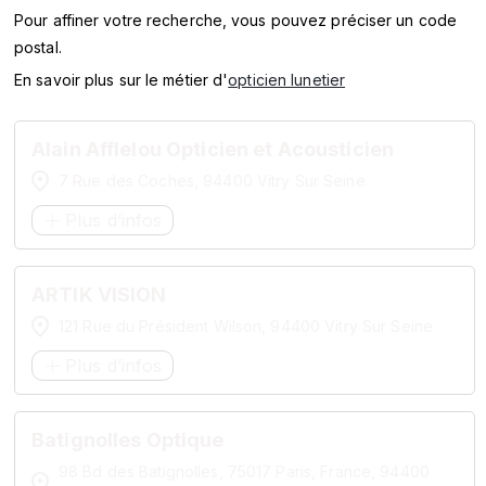
SERVICES
Pour affiner votre recherche, vous pouvez préciser un code
postal.
MARQUES
En savoir plus sur le métier d'
opticien lunetier
ENSEIGNES
Alain Afflelou Opticien et Acousticien
7 Rue des Coches, 94400 Vitry Sur Seine
Plus d’infos
ARTIK VISION
121 Rue du Président Wilson, 94400 Vitry Sur Seine
Plus d’infos
Batignolles Optique
98 Bd des Batignolles, 75017 Paris, France, 94400