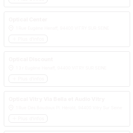
Optical Center
1 Rue Eugène Henaff, 94400 VITRY SUR SEINE
Plus d’infos
Optical Discount
1 3 r Eugène Henaff, 94400 VITRY SUR SEINE
Plus d’infos
Optical Vitry Via Bella et Audio Vitry
1 Rue Des Boudoux Pl. Hérold, 94400 Vitry Sur Seine
Plus d’infos