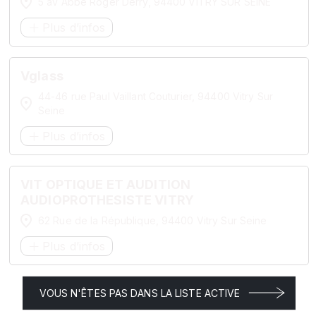
5 av Abbé Roger Derry, 94400 VITRY SUR SEINE
Plus d’infos
Vglass
44-46 rue Paul Vaillant Couturier, 94400 Vitry Sur
Seine
Plus d’infos
VIT OPTIQUE ET AUDITION
AUDIOPROTHESISTE VITRY
62 Rue de la République, 94400 Vitry Sur Seine
Plus d’infos
VOUS N'ÊTES PAS DANS LA LISTE ACTIVE